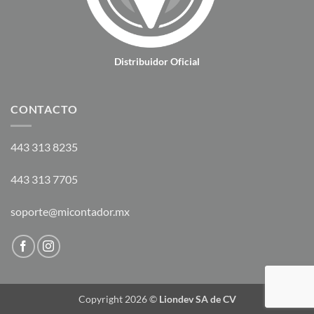
Distribuidor Oficial
CONTACTO
443 313 8235
443 313 7705
soporte@micontador.mx
Copyright 2026 ©
Liondev SA de CV