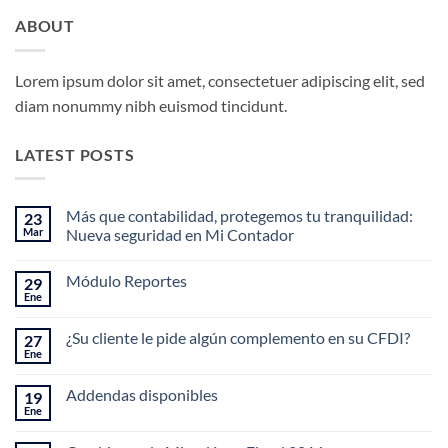
ABOUT
Lorem ipsum dolor sit amet, consectetuer adipiscing elit, sed
diam nonummy nibh euismod tincidunt.
LATEST POSTS
Más que contabilidad, protegemos tu tranquilidad:
23
Mar
Nueva seguridad en Mi Contador
No
hay
Módulo Reportes
29
comentarios
en
Ene
No
Más
hay
que
comentarios
contabilidad,
¿Su cliente le pide algún complemento en su CFDI?
27
en
protegemos
Módulo
Ene
tu
No
Reportes
tranquilidad:
hay
Nueva
comentarios
Addendas disponibles
19
en
seguridad
¿Su
Ene
en
No
cliente
Mi
hay
le
Contador
comentarios