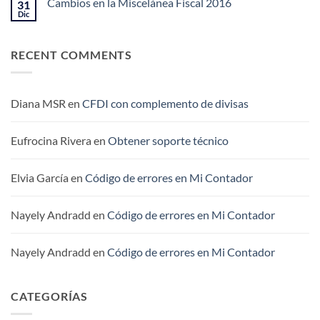
pide
Cambios en la Miscelánea Fiscal 2016
31
en
algún
Addendas
Dic
No
complemento
disponibles
hay
en
comentarios
su
en
CFDI?
RECENT COMMENTS
Cambios
en
la
Miscelánea
Fiscal
2016
Diana MSR
en
CFDI con complemento de divisas
Eufrocina Rivera
en
Obtener soporte técnico
Elvia García
en
Código de errores en Mi Contador
Nayely Andradd
en
Código de errores en Mi Contador
Nayely Andradd
en
Código de errores en Mi Contador
CATEGORÍAS