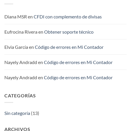
en
la
Miscelánea
Fiscal
2016
Diana MSR
en
CFDI con complemento de divisas
Eufrocina Rivera
en
Obtener soporte técnico
Elvia García
en
Código de errores en Mi Contador
Nayely Andradd
en
Código de errores en Mi Contador
Nayely Andradd
en
Código de errores en Mi Contador
CATEGORÍAS
Sin categoría
(13)
ARCHIVOS