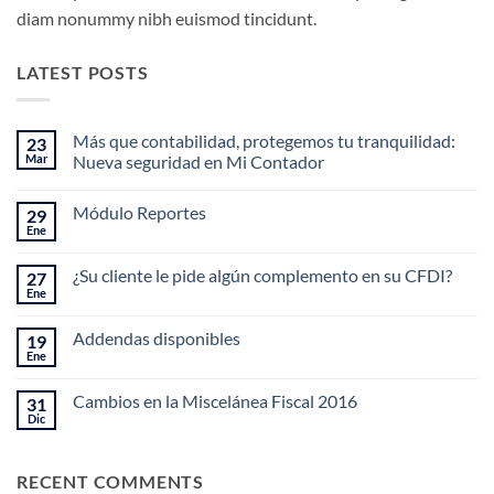
diam nonummy nibh euismod tincidunt.
LATEST POSTS
Más que contabilidad, protegemos tu tranquilidad:
23
Mar
Nueva seguridad en Mi Contador
No
hay
Módulo Reportes
29
comentarios
en
Ene
No
Más
hay
que
comentarios
contabilidad,
¿Su cliente le pide algún complemento en su CFDI?
27
en
protegemos
Módulo
Ene
tu
No
Reportes
tranquilidad:
hay
Nueva
comentarios
Addendas disponibles
19
en
seguridad
¿Su
Ene
en
No
cliente
Mi
hay
le
Contador
comentarios
pide
Cambios en la Miscelánea Fiscal 2016
31
en
algún
Addendas
Dic
No
complemento
disponibles
hay
en
comentarios
su
en
CFDI?
RECENT COMMENTS
Cambios