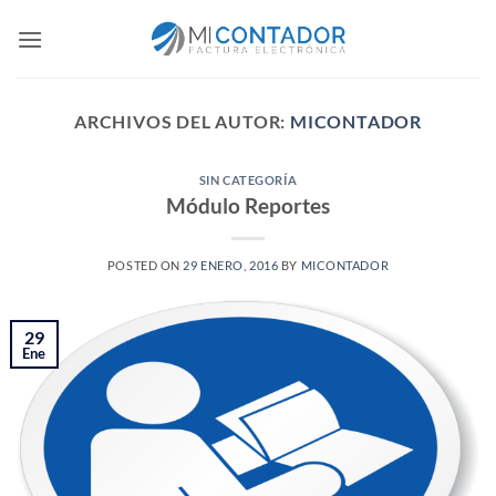
Saltar
al
contenido
ARCHIVOS DEL AUTOR:
MICONTADOR
SIN CATEGORÍA
Módulo Reportes
POSTED ON
29 ENERO, 2016
BY
MICONTADOR
29
Ene