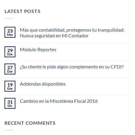
LATEST POSTS
Más que contabilidad, protegemos tu tranquilidad:
23
Mar
Nueva seguridad en Mi Contador
No
hay
Módulo Reportes
29
comentarios
en
Ene
No
Más
hay
que
comentarios
contabilidad,
¿Su cliente le pide algún complemento en su CFDI?
27
en
protegemos
Módulo
Ene
tu
No
Reportes
tranquilidad:
hay
Nueva
comentarios
Addendas disponibles
19
en
seguridad
¿Su
Ene
en
No
cliente
Mi
hay
le
Contador
comentarios
pide
Cambios en la Miscelánea Fiscal 2016
31
en
algún
Addendas
Dic
No
complemento
disponibles
hay
en
comentarios
su
en
CFDI?
RECENT COMMENTS
Cambios
en
la
Miscelánea