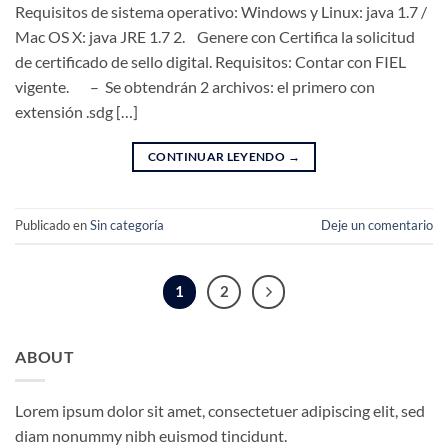
Requisitos de sistema operativo: Windows y Linux: java 1.7 /
Mac OS X: java JRE 1.7 2. Genere con Certifica la solicitud
de certificado de sello digital. Requisitos: Contar con FIEL
vigente. – Se obtendrán 2 archivos: el primero con
extensión .sdg […]
CONTINUAR LEYENDO
→
Publicado en
Sin categoría
Deje un comentario
1
2
ABOUT
Lorem ipsum dolor sit amet, consectetuer adipiscing elit, sed
diam nonummy nibh euismod tincidunt.