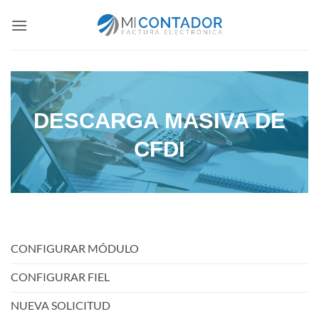
Saltar
al
contenido
DESCARGA MASIVA DE
CFDI
CONFIGURAR MÓDULO
CONFIGURAR FIEL
NUEVA SOLICITUD