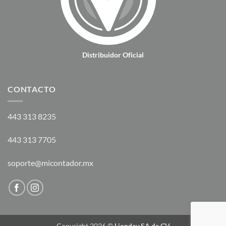
Distribuidor Oficial
CONTACTO
443 313 8235
443 313 7705
soporte@micontador.mx
Copyright 2026 ©
Liondev SA de CV