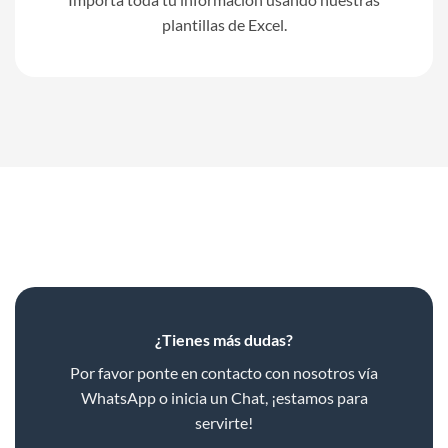
Nápoles
plantillas de Excel.
Ciudad de México Ciudad de México 03810
México
6 km
Direcciones
Elizabeth Nieves Villanueva
Golfo de San Jorge 17
Ciudad de México Ciudad de México
México
6.1 km
Direcciones
¿Tienes más dudas?
Por favor ponte en contacto con nosotros vía
TELEIOS TECHNOLOGY, S.A. DE CV
WhatsApp o inicia un Chat, ¡estamos para
CUZCO, 650, LINDAVISTA SUR
servirte!
GUSTAVO A MADERO 07300