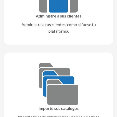
Anthelma Patricia Nava González
C. Matamoros 76 Col. Peñón de los Baños
Administre a sus clientes
Ciudad de Mexico 15520
México
Administra a tus clientes, como si fuese tu
plataforma.
5.3 km
Direcciones
ALU CONSULTORES, SC
Enrique Rébsamen 939, Col. Narvarte Poniente
Benito Juárez Ciudad de México 03020
México
5.8 km
Direcciones
SAJCONSULTORES
Importe sus catálogos
Montecito No.38 Piso 28 Oficinas 12 y 13,
Importa toda tu información usando nuestras