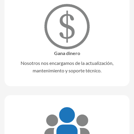
Ana Laura Chacón Marín
ORIENTE 67
mexico mexico 06850
México
3 km
Gana dinero
Direcciones
Nosotros nos encargamos de la actualización,
Compu Vive S.A de C.V
mantenimiento y soporte técnico.
Norte 176 #680
Col. Pensador Mexicano
Ciudad de México México 15510
México
5.3 km
Direcciones