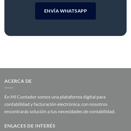
México
ENVÍA WHATSAPP
6.3 km
Direcciones
Víctor Ángel García Viveros
Pisco 626
Linda Vista
Ciudad de México Ciudad de México
México
ACERCA DE
6.3 km
Direcciones
En Mi Contador somos una plataforma digital para
contabilidad y facturación electrónica, con nosotros
Servicios Integrales de Cómputo
encontrarás solución a tus necesidades de contabilidad.
Manuel J. Tello 170
Adolfo López Mateos
ENLACES DE INTERÉS
Ciudad de México Ciudad de México 15670