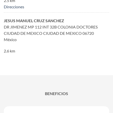
2.5 km
Direcciones
JESUS MANUEL CRUZ SANCHEZ
DR JIMENEZ MP 112 INT 32B COLONIA DOCTORES
CIUDAD DE MEXICO CIUDAD DE MEXICO 06720
México
2.6 km
Direcciones
SALVADOR SORIA CABRERA
colonia jamaica
VENUSTIANO CARRANZA CIUDAD DE MEXICO
México
BENEFICIOS
3 km
Direcciones