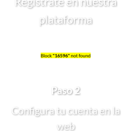
Regístrate en nuestra
plataforma
Block
"16596"
not found
Paso 2
Configura tu cuenta en la
web